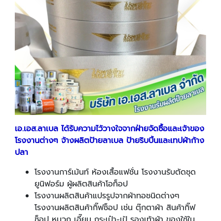
เอ.เอส.ลาเบล ได้รับความไว้วางใจจากฝ่ายจัดซื้อและเจ้าของ
โรงงานต่างๆ จ้างผลิตป้ายลาเบล ป้ายริบบิ้นและเทปผ้าก้าง
ปลา
โรงงานการ์เม้นท์ ห้องเสื้อแฟชั่น โรงงานรับตัดชุด
ยูนิฟอร์ม ผู้ผลิตสินค้าโอท็อป
โรงงานผลิตสินค้าแปรรูปจากผ้าทอชนิดต่างๆ
โรงงานผลิตสินค้ากิ๊ฟช็อป เช่น ตุ๊กตาผ้า สินค้ากิ๊ฟ
ช็อป หมวก เอี๊ยม กระเป๋า-เป้ รองเท้าผ้า ของใช้ใน