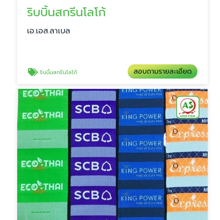
ริบบิ้นสกรีนโลโก้
เอ.เอส.ลาเบล
สอบถามรายละเอียด
ริบบิ้นสกรีนโลโก้