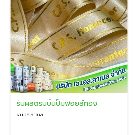
รับผลิตริบบิ้นปั๊มฟอยล์ทอง
เอ.เอส.ลาเบล