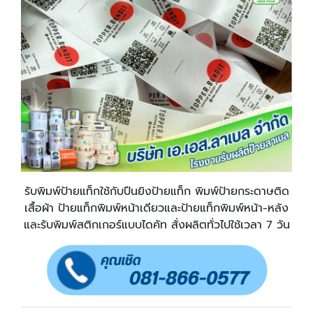
รับพิมพ์ป้ายแท็กใช้กับปืนยิงป้ายแท็ก พิมพ์ป้ายกระดาษติด
เสื้อผ้า ป้ายแท็กพิมพ์หน้าเดียวและป้ายแท็กพิมพ์หน้า-หลัง
และรับพิมพ์สติกเกอร์แบบไดคัท สั่งผลิตทั่วไปใช้เวลา 7 วัน