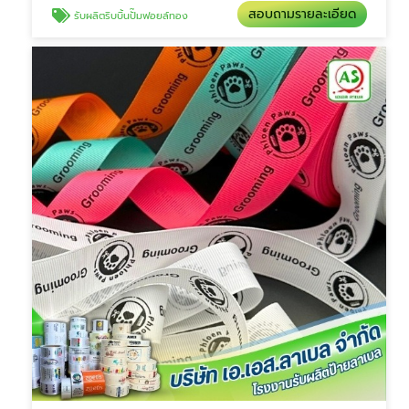
สอบถามรายละเอียด
รับผลิตริบบิ้นปั๊มฟอยล์ทอง