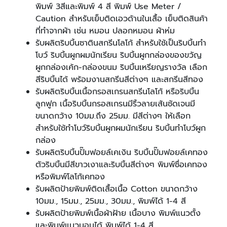
พิมพ์ 3สีและพิมพ์ 4 สี พิมพ์ Use Meter /
Caution สำหรับเย็บติดเอวด้านในเสื้อ เย็บติดสินค้า
ที่ทำจากผ้า เช่น หมอน ปลอกหมอน ผ้าห่ม
รับผลิตริบบิ้นซาตินสกรีนโลโก้ สำหรับใช้เป็นริบบิ้นทำ
โบว์ ริบบิ้นผูกผมนักเรียน ริบบิ้นผูกกล่องของขวัญ
ผูกกล่องเค้ก-กล่องขนม ริบบิ้นเหรียญรางวัล เลือก
สีริบบิ้นได้ พร้อมงานสกรีนสีต่างๆ และสกรีนสีทอง
รับผลิตริบบิ้นเนื้อกรอสเกรนสกรีนโลโก้ หรือริบบิ้น
ลูกฟูก เนื้อริบบิ้นกรอสเกรนมีริ้วลายเส้นชัดเจนมี
ขนาดกว้าง 10มม.ถึง 25มม. มีสีต่างๆ ให้เลือก
สำหรับใช้ทำโบว์ริบบิ้นผูกผมนักเรียน ริบบิ้นทำโบว์ผูก
กล่อง
รับผลิตริบบิ้นปั๊มฟอยล์เคเงิน ริบบิ้นปั๊มฟอยล์เคทอง
ตัวริบบิ้นมีสีขาวเงาและริบบิ้นสีต่างๆ พิมพ์ชื่อเคทอง
หรือพิมพ์โลโก้เคทอง
รับผลิตป้ายพิมพ์ติดเสื้อเนื้อ Cotton ขนาดกว้าง
10มม., 15มม., 25มม., 30มม., พิมพ์ได้ 1-4 สี
รับผลิตป้ายพิมพ์เนื้อผ้าฝ้าย เนื้อบาง พิมพ์แนวตั้ง
และพิมพ์แนวนอนได้ พิมพ์ได้ 1-4 สี