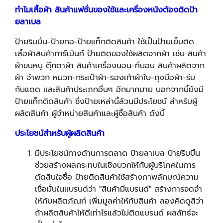
ทำไมเสื้อผ้า สินค้าแฟชั่นของใช้และเครื่องหนังต้องติดป้า
ยลาเบล
ป้ายริบบิ้น-ป้ายทอ-ป้ายแท็กติดสินค้า ใช้เป็นป้ายเย็บติด
เสื้อผ้าสินค้าการ์เม้นท์ ป้ายติดของใช้ผลิตจากผ้า เช่น สินค้า
ผ้าขนหนู ตุ๊กตาผ้า สินค้าเครื่องนอน-ที่นอน สินค้าผลิตจาก
ผ้า จำพวก หมวก-กระเป๋าผ้า-รองเท้าผ้าใบ-ถุงมือผ้า-ร่ม
กันแดด และสินค้าประเภทอื่นๆ อีกมากมาย นอกจากนี้ยังมี
ป้ายแท็กติดสินค้า ซึ่งป้ายเหล่านี้ล้วนมีประโยชน์ สำหรับผู้
ผลิตสินค้า ผู้จำหน่ายสินค้าและผู้ซื้อสินค้า ดังนี้
ประโยชน์สำหรับผู้ผลิตสินค้า
มีประโยชน์ทางด้านการตลาด ป้ายลาเบล ป้ายริบบิ้น
ช่วยสร้างผลกระทบในเชิงบวกให้กับผู้บริโภคในการ
ตัดสินใจซื้อ ป้ายติดสินค้าใช้สร้างภาพลักษณ์ความ
เชื่อมั่นในแบรนด์ว่า "สินค้ามีแบรนด์" สร้างการจดจำ
ให้กับผลิตภัณฑ์ เพิ่มมูลค่าให้กับสินค้า ลองคิดดูสิว่า
ถ้าผลิตสินค้าให้ดีเท่าไรแล้วไม่ติดแบรนด์ ผลลัทธ์จะ